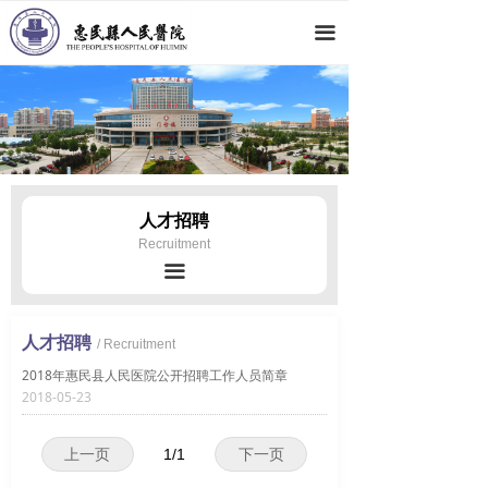
网站首页
끀
医院概况
新闻动态
科室导航
专家团队
人才招聘
Recruitment
党群工作
끀
人才招聘
人才招聘
/ Recruitment
就医指南
2018年惠民县人民医院公开招聘工作人员简章
2018-05-23
上一页
1
/
1
下一页