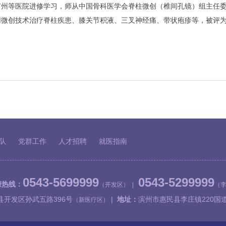
广州等医院进修学习，师从中国骨科医学会脊柱微创（椎间孔镜）组主任
微创技术治疗脊柱疾患、膝关节积液、三叉神经痛、带状疱疹等，被评为
队
党群工作
人才招聘
就医指南
0543-5699999
0543-5299999
康热线：
（开发区） |
（
县开发区孙武五路396号
|
地址：
滨州市惠民县李庄镇220国
（新医疗区）