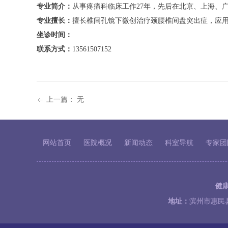
专业简介：
从事疼痛科临床工作
27
年，
先后在北京、上海、
专业擅长：
擅长椎间孔镜下微创治疗颈腰椎间盘突出症，应用
坐诊时间：
联系方式：
13561507152
上一篇：
无
ꂃ
网站首页
医院概况
新闻动态
科室导航
专家团
健
地址：
滨州市惠民