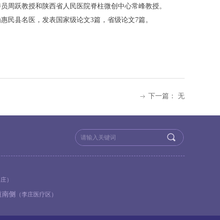
委员周跃教授和陕西省人民医院脊柱微创中心常峰教授
。
惠民县名医，发表国家级论文3篇，省级论文7篇。
下一篇：
无
ꁹ
끠
李庄）
道南侧
（李庄医疗区）