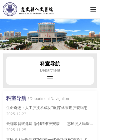
网站首页
끀
医院概况
新闻动态
科室导航
专家团队
科室导航
Department
党群工作
끀
人才招聘
科室导航
/ Department Navigation
就医指南
生命奇迹：人工肝技术成功“重启”终末期肝衰竭患者生命！
2025-12-22
云端聚智破危局 微创精准护安康——惠民县人民医院南区泌尿外科多学科协作圆满救治高龄高危肾肿瘤患者
2025-11-25
惠民县人民医院成功完成一例“全动脉桥”搭桥手术